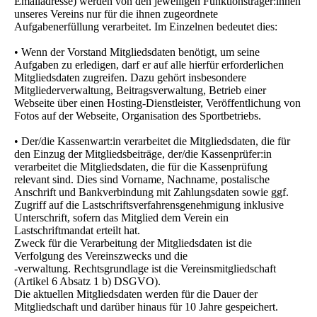
Emailadresse) werden von den jeweiligen Funktionsträger:innen
unseres Vereins nur für die ihnen zugeordnete
Aufgabenerfüllung verarbeitet. Im Einzelnen bedeutet dies:
• Wenn der Vorstand Mitgliedsdaten benötigt, um seine
Aufgaben zu erledigen, darf er auf alle hierfür erforderlichen
Mitgliedsdaten zugreifen. Dazu gehört insbesondere
Mitgliederverwaltung, Beitragsverwaltung, Betrieb einer
Webseite über einen Hosting-Dienstleister, Veröffentlichung von
Fotos auf der Webseite, Organisation des Sportbetriebs.
• Der/die Kassenwart:in verarbeitet die Mitgliedsdaten, die für
den Einzug der Mitgliedsbeiträge, der/die Kassenprüfer:in
verarbeitet die Mitgliedsdaten, die für die Kassenprüfung
relevant sind. Dies sind Vorname, Nachname, postalische
Anschrift und Bankverbindung mit Zahlungsdaten sowie ggf.
Zugriff auf die Lastschriftsverfahrensgenehmigung inklusive
Unterschrift, sofern das Mitglied dem Verein ein
Lastschriftmandat erteilt hat.
Zweck für die Verarbeitung der Mitgliedsdaten ist die
Verfolgung des Vereinszwecks und die
-verwaltung. Rechtsgrundlage ist die Vereinsmitgliedschaft
(Artikel 6 Absatz 1 b) DSGVO).
Die aktuellen Mitgliedsdaten werden für die Dauer der
Mitgliedschaft und darüber hinaus für 10 Jahre gespeichert.